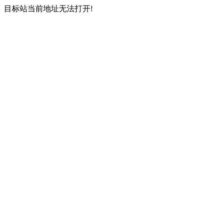
目标站当前地址无法打开!